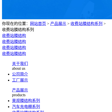
你现在的位置：
网站首页
>
产品展示
>
收费站膜结构系列
>
收费站膜结构系列
收费站膜结构
收费站膜结构
收费站膜结构
收费站膜结构
关于我们
about us
公司简介
工厂展示
产品展示
products
景观膜结构系列
汽车充电棚系列