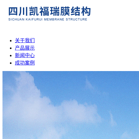
关于我们
产品展示
新闻中心
成功案例